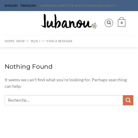
Skip
ENGLISH
FRANÇAIS
LIVRAISON GRATUITE SUR COMMANDES 45$ ET +
to
content
0
HOME
SHOP
PLUS +
FIND A RETAILER
Nothing Found
It seems we can’t find what you’re looking for. Perhaps searching
can help.