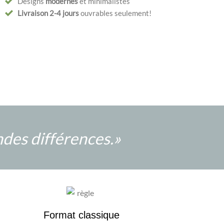
Designs
modernes
et minimalistes
Livraison 2-4
jours
ouvrables seulement!
ndes différences.
»
Format classique