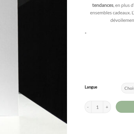
tendances
, en plus 
ensembles cadeaux. L’
dévoilement
*
Langue
quantité de Félicitations!