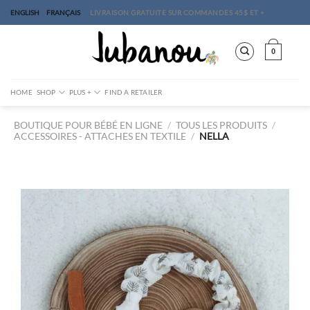
Skip
ENGLISH
FRANÇAIS
LIVRAISON GRATUITE SUR COMMANDES 45$ ET +
to
content
0
HOME
SHOP
PLUS +
FIND A RETAILER
BOUTIQUE POUR BÉBÉ EN LIGNE
/
TOUS LES PRODUITS
/
ACCESSOIRES
ATTACHES EN TEXTILE
/
NELLA