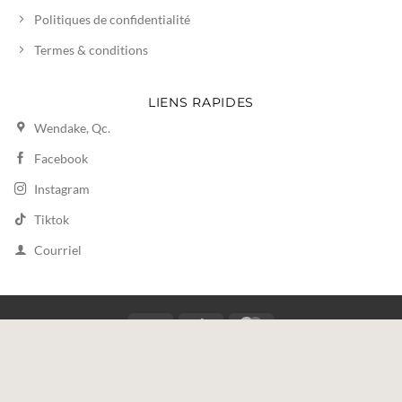
Politiques de confidentialité
Termes & conditions
LIENS RAPIDES
Wendake, Qc.
Facebook
Instagram
Tiktok
Courriel
Visa
Stripe
MasterCard
HOME
SHOP
PLUS +