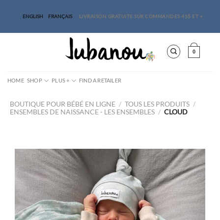
Skip
to
ENGLISH
FRANÇAIS
LIVRAISON GRATUITE SUR COMMANDES 45$ ET +
content
0
HOME
SHOP
PLUS +
FIND A RETAILER
BOUTIQUE POUR BÉBÉ EN LIGNE
/
TOUS LES PRODUITS
/
ENSEMBLES DE NAISSANCE
LES ENSEMBLES
/
CLOUD