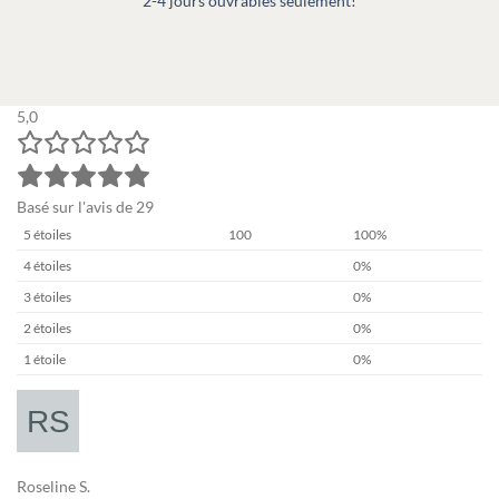
2-4 jours ouvrables seulement!
5,0
Basé sur l'avis de 29
5 étoiles
100
100%
4 étoiles
0%
3 étoiles
0%
2 étoiles
0%
1 étoile
0%
Roseline S.