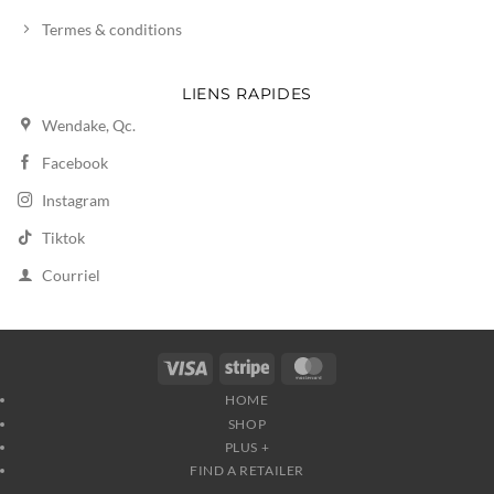
Termes & conditions
LIENS RAPIDES
Wendake, Qc.
Facebook
Instagram
Tiktok
Courriel
Visa
Stripe
MasterCard
HOME
SHOP
PLUS +
FIND A RETAILER